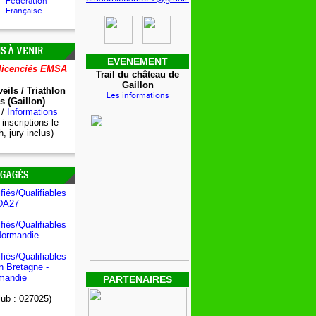
Fédération
Française
S À VENIR
EVENEMENT
licenciés EMSA
Trail du château de
Gaillon
eils / Triathlon
Les informations
s (Gaillon)
s
/
Informations
 inscriptions le
, jury inclus)
NGAGÉS
fiés/Qualifiables
DA27
fiés/Qualifiables
Normandie
fiés/Qualifiables
on Bretagne -
mandie
PARTENAIRES
lub : 027025)